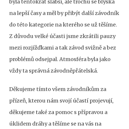
byla tentokrát slabší, ale trochu se blýská
na lepší časy a měl by přibýt další závodník
do této kategorie na kterého se už těšíme.
Z důvodu velké účasti jsme zkrátili pauzy
mezi rozjížďkami a tak závod svižně a bez
problémů odsejpal. Atmosféra byla jako
vždy ta správná závodněpřátelská.
Děkujeme tímto všem závodníkům za
přízeň, kterou nám svojí účastí projevují,
děkujeme také za pomoc s přípravou a
úklidem dráhy a těšíme se na vás na